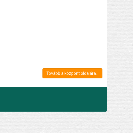
Tovább a központ oldalára...