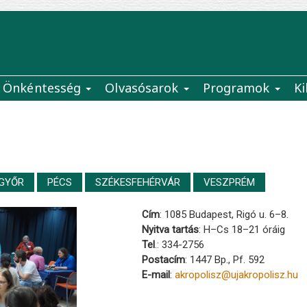
Önkéntesség
Olvasósarok
Programok
Ki
GYŐR
PÉCS
SZÉKESFEHÉRVÁR
VESZPRÉM
Cím
: 1085 Budapest, Rigó u. 6–8.
Nyitva tartás
: H–Cs 18–21 óráig
Tel
.: 334-2756
Postacím
: 1447 Bp., Pf. 592
E-mail
:
akropolisz@ujakropolisz.hu