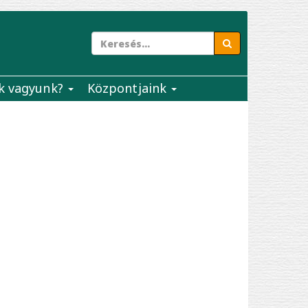
k vagyunk?
Központjaink