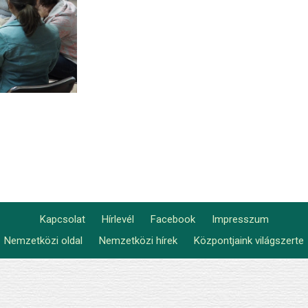
Kapcsolat
Hírlevél
Facebook
Impresszum
Footer
Nemzetközi oldal
Nemzetközi hírek
Központjaink világszerte
Lábléc2
menu