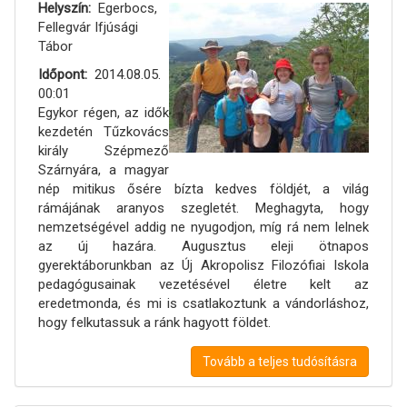
Helyszín
Egerbocs,
Fellegvár Ifjúsági
Tábor
Időpont
2014.08.05.
00:01
Egykor régen, az idők
kezdetén Tűzkovács
király Szépmező
Szárnyára, a magyar
nép mitikus ősére bízta kedves földjét, a világ
rámájának aranyos szegletét. Meghagyta, hogy
nemzetségével addig ne nyugodjon, míg rá nem lelnek
az új hazára. Augusztus eleji ötnapos
gyerektáborunkban az Új Akropolisz Filozófiai Iskola
pedagógusainak vezetésével életre kelt az
eredetmonda, és mi is csatlakoztunk a vándorláshoz,
hogy felkutassuk a ránk hagyott földet.
Tovább a teljes tudósításra