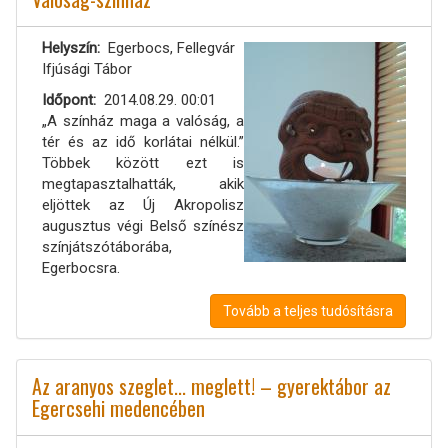
Helyszín
Egerbocs, Fellegvár
Ifjúsági Tábor
Időpont
2014.08.29. 00:01
„A színház maga a valóság, a
tér és az idő korlátai nélkül.”
Többek között ezt is
megtapasztalhatták, akik
eljöttek az Új Akropolisz
augusztus végi Belső színész
színjátszótáborába,
Egerbocsra.
Tovább a teljes tudósításra
Az aranyos szeglet... meglett! – gyerektábor az
Egercsehi medencében