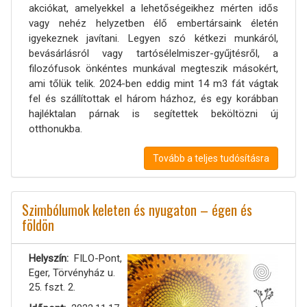
akciókat, amelyekkel a lehetőségeikhez mérten idős
vagy nehéz helyzetben élő embertársaink életén
igyekeznek javítani. Legyen szó kétkezi munkáról,
bevásárlásról vagy tartósélelmiszer-gyűjtésről, a
filozófusok önkéntes munkával megteszik másokért,
ami tőlük telik. 2024-ben eddig mint 14 m3 fát vágtak
fel és szállítottak el három házhoz, és egy korábban
hajléktalan párnak is segítettek beköltözni új
otthonukba.
Tovább a teljes tudósításra
Szimbólumok keleten és nyugaton – égen és
földön
Helyszín
FILO-Pont,
Eger, Törvényház u.
25. fszt. 2.