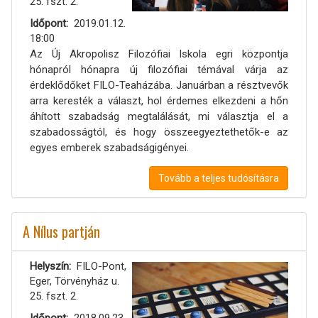
25. fszt. 2.
Időpont
2019.01.12.
18:00
Az Új Akropolisz Filozófiai Iskola egri központja
hónapról hónapra új filozófiai témával várja az
érdeklődőket FILO-Teaházába. Januárban a résztvevők
arra keresték a választ, hol érdemes elkezdeni a hőn
áhított szabadság megtalálását, mi választja el a
szabadosságtól, és hogy összeegyeztethetők-e az
egyes emberek szabadságigényei.
Tovább a teljes tudósításra
A Nílus partján
Helyszín
FILO-Pont,
Eger, Törvényház u.
25. fszt. 2.