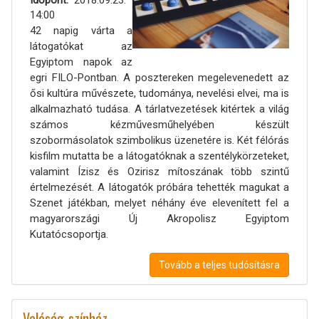
Időpont
2018.09.23.
14:00
42 napig várta a
látogatókat az
Egyiptom napok az
egri FILO-Pontban. A posztereken megelevenedett az
ősi kultúra művészete, tudománya, nevelési elvei, ma is
alkalmazható tudása. A tárlatvezetések kitértek a világ
számos kézművesműhelyében készült
szobormásolatok szimbolikus üzenetére is. Két félórás
kisfilm mutatta be a látogatóknak a szentélykörzeteket,
valamint Ízisz és Ozirisz mítoszának több szintű
értelmezését. A látogatók próbára tehették magukat a
Szenet játékban, melyet néhány éve elevenített fel a
magyarországi Új Akropolisz Egyiptom
Kutatócsoportja.
Tovább a teljes tudósításra
Valóság-színház