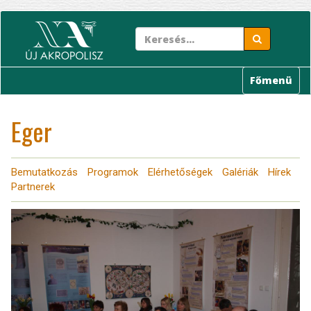
Ugrás
a
tartalomra
Főmenü
Eger
Bemutatkozás
Programok
Elérhetőségek
Galériák
Hírek
Partnerek