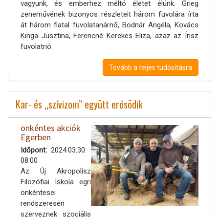
vagyunk, és emberhez méltó életet élünk. Grieg
zeneművének bizonyos részleteit három fuvolára írta
át három fiatal fuvolatanárnő, Bodnár Angéla, Kovács
Kinga Jusztina, Ferencné Kerekes Eliza, azaz az Írisz
fuvolatrió.
Tovább a teljes tudósításra
Kar- és „szívizom” együtt erősödik
önkéntes akciók
Egerben
Időpont
2024.03.30.
08:00
Az Új Akropolisz
Filozófiai Iskola egri
önkéntesei
rendszeresen
szerveznek szociális