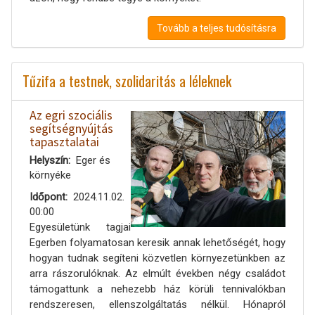
Tovább a teljes tudósításra
Tűzifa a testnek, szolidaritás a léleknek
Az egri szociális
segítségnyújtás
tapasztalatai
Helyszín
Eger és
környéke
Időpont
2024.11.02.
00:00
Egyesületünk tagjai
Egerben folyamatosan keresik annak lehetőségét, hogy
hogyan tudnak segíteni közvetlen környezetünkben az
arra rászorulóknak. Az elmúlt években négy családot
támogattunk a nehezebb ház körüli tennivalókban
rendszeresen, ellenszolgáltatás nélkül. Hónapról