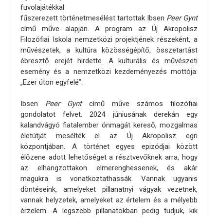
fuvolajátékkal
fűszerezett történetmesélést tartottak Ibsen
Peer Gynt
című műve alapján. A program az Új Akropolisz
Filozófiai Iskola nemzetközi projektjének részeként, a
művészetek, a kultúra közösségépítő, összetartást
ébresztő erejét hirdette. A kulturális és művészeti
esemény és a nemzetközi kezdeményezés mottója:
„Ezer úton egyfelé”.
Ibsen
Peer Gynt
című műve számos filozófiai
gondolatot felvet. 2024 júniusának derekán egy
kalandvágyó fiatalember önmagát kereső, mozgalmas
életútját mesélték el az Új Akropolisz egri
központjában. A történet egyes epizódjai között
élőzene adott lehetőséget a résztvevőknek arra, hogy
az elhangzottakon elmerenghessenek, és akár
magukra is vonatkoztathassák. Vannak ugyanis
döntéseink, amelyeket pillanatnyi vágyak vezetnek,
vannak helyzetek, amelyeket az értelem és a mélyebb
érzelem. A legszebb pillanatokban pedig tudjuk, kik