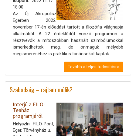
Időpont
2022.11.17.
18:00
Az Új Akropolisz
Egerben 2022.
november 17-én előadást tartott a filozófia világnapja
alkalmából. A 22 érdeklődőt vonzó programon a
résztvevők a mítoszokban használt szimbólumokkal
ismerkedhettek meg, de önmaguk mélyebb
megismeréséhez is praktikus tanácsokat kaptak.
Tovább a teljes tudósításra
Szabadság – rajtam múlik?
Interjú a FILO-
Teaház
programjáról
Helyszín
FILO-Pont,
Eger, Törvényház u.