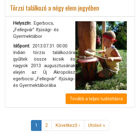
Törzsi találkozó a négy elem jegyében
Helyszín
Egerbocs,
„Fellegvár” Ifjúsági- és
Gyermektábor
Időpont
2013.07.31. 00:00
Indián törzsi találkozóra
gyűltek össze kicsik és
nagyok 2013 augusztusának
elején az Új Akropolisz
egerbocsi „Fellegvár” Ifjúsági-
és Gyermektáborába.
Tovább a teljes tudósításra
Oldalszámozás
Jelenlegi
1
Page
2
Következő
Következő ›
Utolsó
Utolsó »
oldal
oldal
oldal