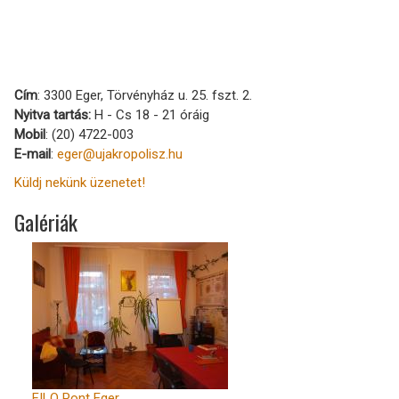
Cím
: 3300 Eger, Törvényház u. 25. fszt. 2.
Nyitva tartás:
H - Cs 18 - 21 óráig
Mobil
: (20) 4722-003
E-mail
:
eger@ujakropolisz.hu
Küldj nekünk üzenetet!
Galériák
FILO Pont Eger