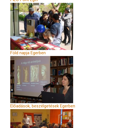
Föld napja Egerben
Előadások, beszélgetések Egerben