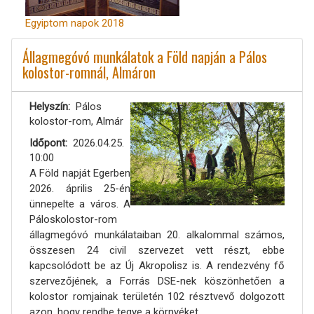
Egyiptom napok 2018
Állagmegóvó munkálatok a Föld napján a Pálos
kolostor-romnál, Almáron
Helyszín
Pálos
kolostor-rom, Almár
Időpont
2026.04.25.
10:00
A Föld napját Egerben
2026. április 25-én
ünnepelte a város. A
Páloskolostor-rom
állagmegóvó munkálataiban 20. alkalommal számos,
összesen 24 civil szervezet vett részt, ebbe
kapcsolódott be az Új Akropolisz is. A rendezvény fő
szervezőjének, a Forrás DSE-nek köszönhetően a
kolostor romjainak területén 102 résztvevő dolgozott
azon, hogy rendbe tegye a környéket.