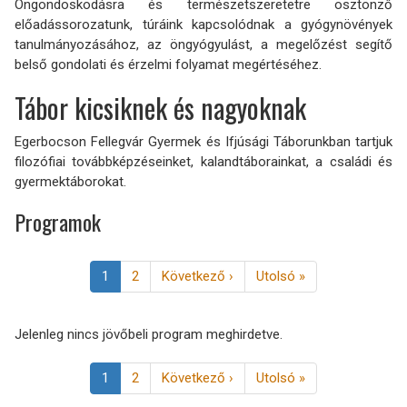
Öngondoskodásra és természetszeretetre ösztönző
előadássorozatunk, túráink kapcsolódnak a gyógynövények
tanulmányozásához, az öngyógyulást, a megelőzést segítő
belső gondolati és érzelmi folyamat megértéséhez.
Tábor kicsiknek és nagyoknak
Egerbocson Fellegvár Gyermek és Ifjúsági Táborunkban tartjuk
filozófiai továbbképzéseinket, kalandtáborainkat, a családi és
gyermektáborokat.
Programok
Oldalszámozás
Jelenlegi
1
Page
2
Következő
Következő ›
Utolsó
Utolsó »
oldal
oldal
oldal
Jelenleg nincs jövőbeli program meghirdetve.
Oldalszámozás
Jelenlegi
1
Page
2
Következő
Következő ›
Utolsó
Utolsó »
oldal
oldal
oldal