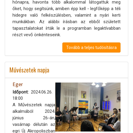
hónapra, havonta több alkalommal látogattuk meg
őket, hogy segítsünk, amiben épp kell - legfőképp a téli
hidegre való felkészülésben, valamint a nyári kerti
munkákban. Az alábbi írásban az ebből született
tapasztalatokat írták le a programban legaktívabban
részt vevő önkénteseink.
Tovább a teljes tudósításra
Művészetek napja
Eger
Időpont
2024.06.26.
18:00
A Művészetek napja
alkalmából 2024.
június 26-án,
vasárnap délután az
egri Új Akropoliszban