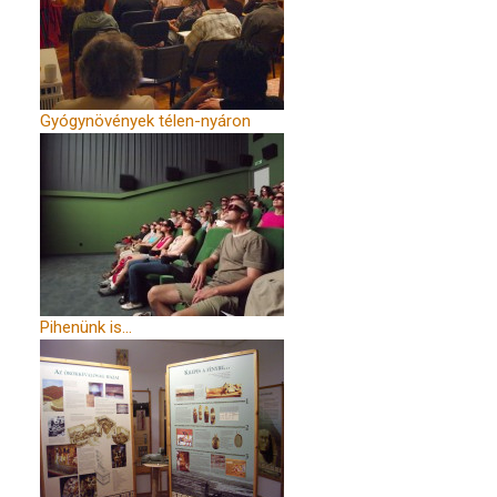
Gyógynövények télen-nyáron
Pihenünk is...