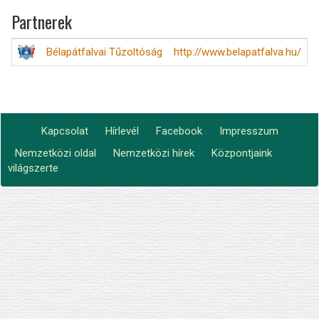
Partnerek
Bélapátfalvai Tűzoltóság
http://www.belapatfalva.hu/
Kapcsolat
Hírlevél
Facebook
Impresszum
Footer
Nemzetközi oldal
Nemzetközi hírek
Központjaink
Lábléc2
menu
világszerte