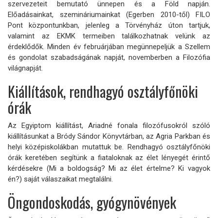
szervezeteit bemutató ünnepen és a Föld napján.
Előadásainkat, szemináriumainkat (Egerben 2010-től) FILO
Pont központunkban, jelenleg a Törvényház úton tartjuk,
valamint az EKMK termeiben találkozhatnak velünk az
érdeklődők. Minden év februárjában megünnepeljük a Szellem
és gondolat szabadságának napját, novemberben a Filozófia
világnapját.
Kiállítások, rendhagyó osztályfőnöki
órák
Az Egyiptom kiállítást, Ariadné fonala filozófusokról szóló
kiállításunkat a Bródy Sándor Könyvtárban, az Agria Parkban és
helyi középiskolákban mutattuk be. Rendhagyó osztályfőnöki
órák keretében segítünk a fiataloknak az élet lényegét érintő
kérdésekre (Mi a boldogság? Mi az élet értelme? Ki vagyok
én?) saját válaszaikat megtalálni.
Öngondoskodás, gyógynövények