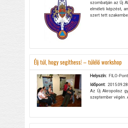
szombatján az Új Ak
elméleti képzést, a
szert tett szakember
Élj túl, hogy segíthess! – túlélő workshop
Helyszín
FILO-Pont 
Időpont
2015.09.28
Az Új Akropolisz gy
szeptember végén. A