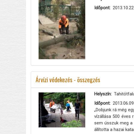
Időpont
2013.10.22
Árvízi védekezés - összegzés
Helyszín
Tahitótfal
Időpont
2013.06.09
„Dobjunk rá még eg
vízállása 500 éves 
sem ússzuk meg a na
állította a hazai ka