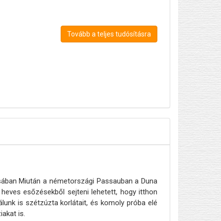
Tovább a teljes tudósításra
usában Miután a németországi Passauban a Duna
 heves esőzésekből sejteni lehetett, hogy itthon
unk is szétzúzta korlátait, és komoly próba elé
akat is.