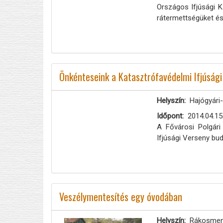
Országos Ifjúsági K
rátermettségüket és
Önkénteseink a Katasztrófavédelmi Ifjúsági
Helyszín
Hajógyári-
Időpont
2014.04.15
A Fővárosi Polgári
Ifjúsági Verseny bu
Veszélymentesítés egy óvodában
Helyszín
Rákosmen