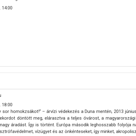
. 14:00
u
. 18:00
y sor homokzsákot!” – árvízi védekezés a Duna mentén, 2013 júni
rekordot döntött meg, elárasztva a teljes óvárost, a magyarországi
gy áradást. Így is történt. Európa második leghosszabb folyója nál
tasztrófavédelmet, vízügyet és az önkénteseket, így minket, akropoliszi