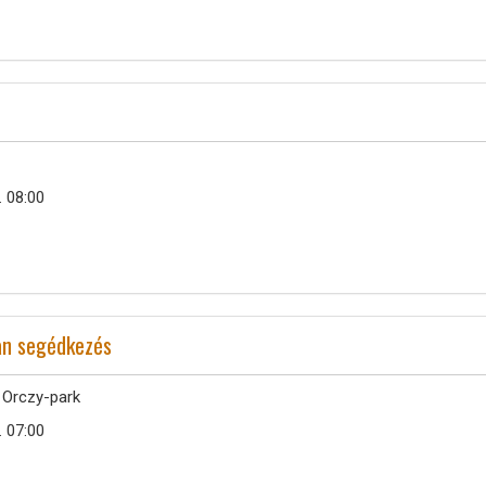
. 08:00
an segédkezés
 Orczy-park
. 07:00