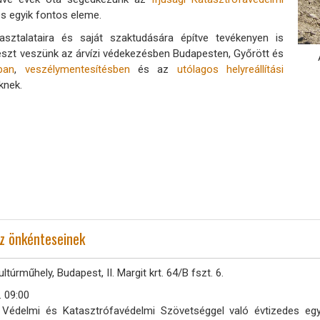
és egyik fontos eleme.
sztalataira és saját szaktudására építve tevékenyen is
észt veszünk az árvízi védekezésben Budapesten, Győrött és
ban
,
veszélymentesítésben
és az
utólagos helyreállítási
knek.
sz önkénteseinek
ltúrműhely, Budapest, II. Margit krt. 64/B fszt. 6.
. 09:00
 Védelmi és Katasztrófavédelmi Szövetséggel való évtizedes eg