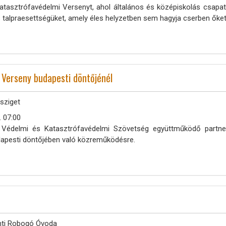
atasztrófavédelmi Versenyt, ahol általános és középiskolás csapat
 talpraesettségüket, amely éles helyzetben sem hagyja cserben őket
 Verseny budapesti döntőjénél
sziget
. 07:00
 Védelmi és Katasztrófavédelmi Szövetség együttműködő partner
dapesti döntőjében való közreműködésre.
ti Robogó Óvoda