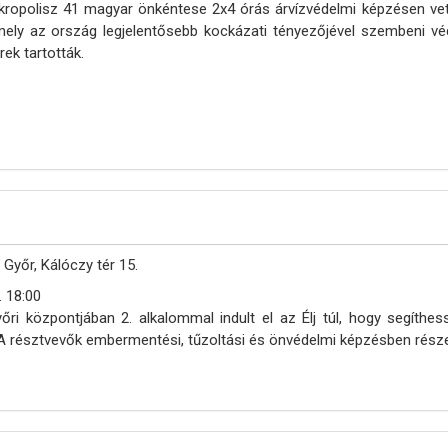
ropolisz 41 magyar önkéntese 2x4 órás árvízvédelmi képzésen vett
mely az ország legjelentősebb kockázati tényezőjével szembeni véd
ek tartották.
Győr, Kálóczy tér 15.
. 18:00
őri központjában 2. alkalommal indult el az Élj túl, hogy segíth
 résztvevők embermentési, tűzoltási és önvédelmi képzésben része