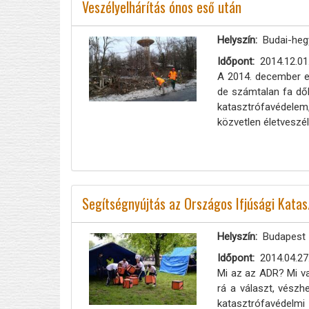
Veszélyelhárítás ónos eső után
Helyszín
Budai-heg
Időpont
2014.12.01
A 2014. december el
de számtalan fa dől
katasztrófavédelem
közvetlen életveszél
Segítségnyújtás az Országos Ifjúsági Kata
Helyszín
Budapest
Időpont
2014.04.27
Mi az az ADR? Mi va
rá a választ, vészh
katasztrófavédelmi