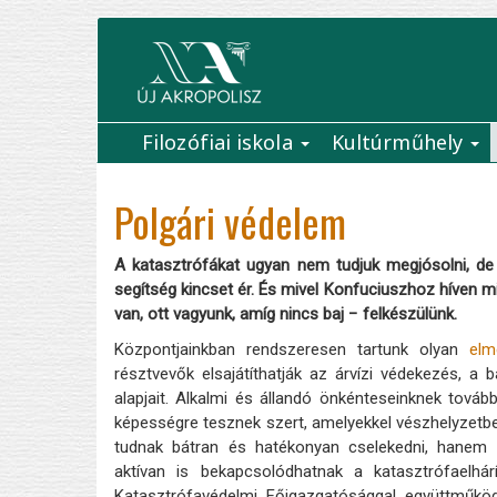
Ugrás
a
tartalomra
Filozófiai iskola
Kultúrműhely
Main
navigation
Polgári védelem
A katasztrófákat ugyan nem tudjuk megjósolni, de 
segítség kincset ér. És mivel Konfuciuszhoz híven mi is
van, ott vagyunk, amíg nincs baj − felkészülünk.
Központjainkban rendszeresen tartunk olyan
elm
résztvevők elsajátíthatják az árvízi védekezés, a
alapjait. Alkalmi és állandó önkénteseinknek továb
képességre tesznek szert, amelyekkel vészhelyzetb
tudnak bátran és hatékonyan cselekedni, hanem a
aktívan is bekapcsolódhatnak a katasztrófaelhá
Katasztrófavédelmi Főigazgatósággal együttműk