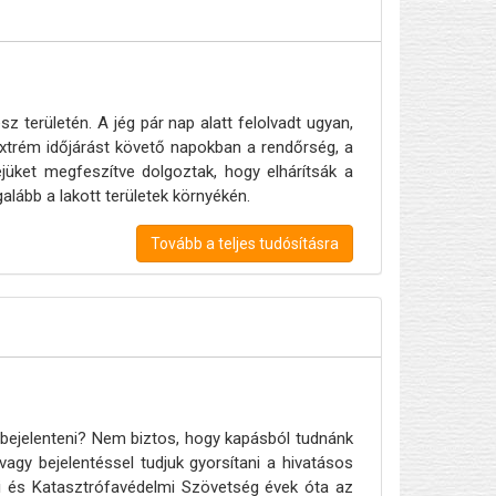
 területén. A jég pár nap alatt felolvadt ugyan,
xtrém időjárást követő napokban a rendőrség, a
jüket megfeszítve dolgoztak, hogy elhárítsák a
galább a lakott területek környékén.
Tovább a teljes tudósításra
 bejelenteni? Nem biztos, hogy kapásból tudnánk
vagy bejelentéssel tudjuk gyorsítani a hivatásos
i és Katasztrófavédelmi Szövetség évek óta az