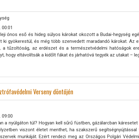
ység
. 00:01
eji ónos eső és hideg súlyos károkat okozott a Budai-hegység egész
t ki gyökerestül, és még több szenvedett maradandó károkat. Az e
, a tűzoltóság, az erdészet és a természetvédelmi hatóságok ere
yt, hogy eltávolítsák a kidőlt fákat és járhatóvá tegyék az utakat – le
sztrófavédelmi Verseny döntőjén
. 09:00
n a nyúlgáton túl? Hogyan kell sűrű füstben, gázálarcban káresetet
elyzetben viszont életet menthet, ha szakszerű segítségnyújtással 
 szervek munkáját. Ezért rendezi meg az Országos Polgári Védelm