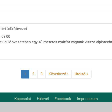
téri üdülőövezet
. 08:00
ett üdülőövezetében egy 40 méteres nyárfát vágtunk vissza alpintechn
Jelenlegi
1
Page
2
Page
3
Következő
Következő ›
Utolsó
Utolsó »
oldal
oldal
oldal
Kapcsolat
Hírlevél
Facebook
Impresszum
Footer
Nemzetközi oldal
Nemzetközi hírek
Központjaink világszerte
Lábléc2