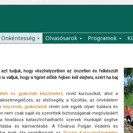
Önkéntesség
Olvasósarok
Programok
Ki
azt tudjuk, hogy vészhelyzetben az önzetlen és felkészült
 valljuk, hogy a tigrist előbb fejben kell elejteni, ezért ha baj
életi és gyakorlati képzéseket
, rövid kurzusokat, ahol a
 balesetmegelőzés, az elsősegély, a tűzoltás, az önvédelem
bi
képzések
,
gyakorlatok
révén sok egyéb olyan tudásra és
en nem csak saját és szeretteik biztonságának megóvásáért
 hivatásos katasztrófaelhárító szervek munkáját segítve
rításba és kármentésbe. A Fővárosi Polgári Védelmi és
ödve évek óta segédkezünk az
Ifjúsági Katasztrófavédelmi