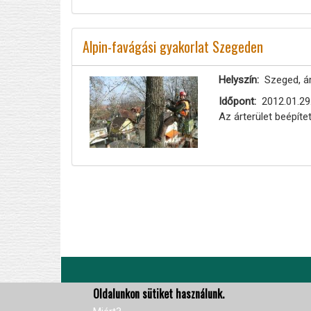
Alpin-favágási gyakorlat Szegeden
Helyszín
Szeged, ár
Időpont
2012.01.29
Az árterület beépít
Oldalszámozás
Oldalunkon sütiket használunk.