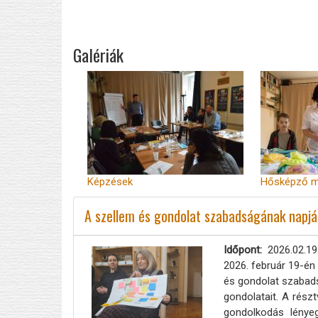
Galériák
Képzések
Hősképző 
A szellem és gondolat szabadságának napj
Időpont
2026.02.19
2026. február 19-én
és gondolat szabads
gondolatait. A rész
gondolkodás lényeg