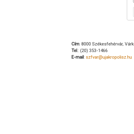
Cím
: 8000 Székesfehérvár, Várk
Tel
.: (20) 353-1466
E-mail
:
szfvar@ujakropolisz.hu