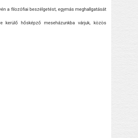
én a filozófiai beszélgetést, egymás meghallgatását
e kerülő hősképző meseházunkba várjuk, közös