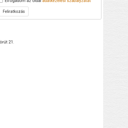
Elfogadom az oldal
adatkezelési szabályzatát
Feliratkozás
örút 21.