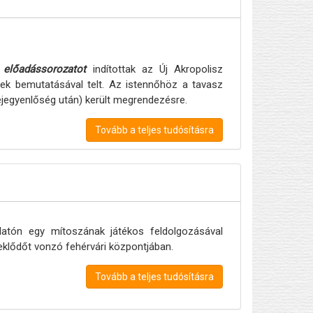
n
előadássorozatot
indítottak az Új Akropolisz
ek bemutatásával telt. Az istennőhöz a tavasz
éjegyenlőség után) került megrendezésre.
Tovább a teljes tudósításra
 Platón egy mítoszának játékos feldolgozásával
deklődőt vonzó fehérvári központjában.
Tovább a teljes tudósításra