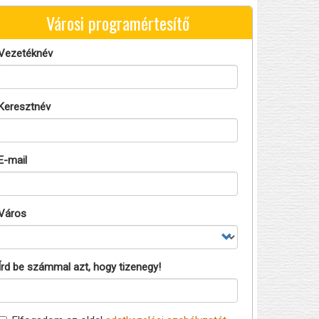
Városi programértesítő
Vezetéknév
Keresztnév
E-mail
Város
Írd be számmal azt, hogy tizenegy!