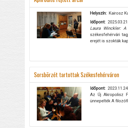
Helyszín
Kairosz Ku
Időpont
2025.03.21
Laura Winckler: A
székesfehérvári tag
erejét is szokták ka
Sorsbörzét tartottak Székesfehérváron
Időpont
2023.11.24
Az Új Akropolisz F
ünnepelték A filozó