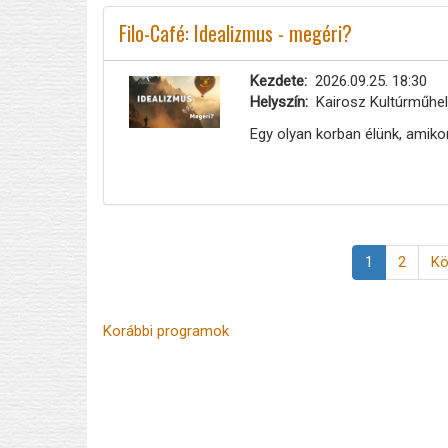
Filo-Café: Idealizmus - megéri?
Kezdete
2026.09.25. 18:30
Helyszín
Kairosz Kultúrműhely
Egy olyan korban élünk, amikor
Oldalszámozás
Jelenlegi
1
Page
2
Kö
Kö
oldal
ol
Korábbi programok