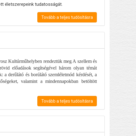
tt életszerepeink tudatosságát.
Tovább a teljes tudósításra
airosz Kultúrműhelyben rendeztük meg A szellem és
rövid előadások segítségével három olyan témát
k: a derűlátó és borúlátó szemléletmód kérdését, a
etőségeket, valamint a mindennapokban betöltött
Tovább a teljes tudósításra