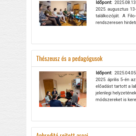
Időpont
2025.08.13
2025. augusztus 13-
találkozóját. A Fi
rendszeresen hirdet
Thészeusz és a pedagógusok
Időpont
2025.04.05
2025. április 5-én a
előadást tartott a l
jelenlegi helyzetén
módszereket is keres
Aphrodité rejtett arcai