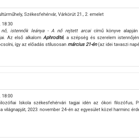
ltúrműhely, Székesfehérvár, Várkörút 21., 2. emelet
. 18:30
 nő, istennők leánya - A nő rejtett arcai
című könyve alapjá
jai. Az első alkalom
Aphrodité
, a szépség és szerelem istennőjén
pcsolni, így az előadás stílusosan
március 21-én
(az idei tavaszi nap
. 18:00
ilozófiai Iskola székesfehérvári tagjai idén az ókori filozófus,
fia világnapját, 2023. november 24-én az egyesület közel harminc ér