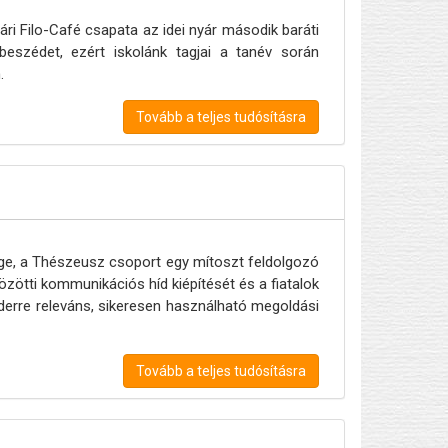
ri Filo-Café csapata az idei nyár második baráti
rbeszédet, ezért iskolánk tagjai a tanév során
.
Tovább a teljes tudósításra
ssége, a Thészeusz csoport egy mítoszt feldolgozó
özötti kommunikációs híd kiépítését és a fiatalok
nderre releváns, sikeresen használható megoldási
Tovább a teljes tudósításra