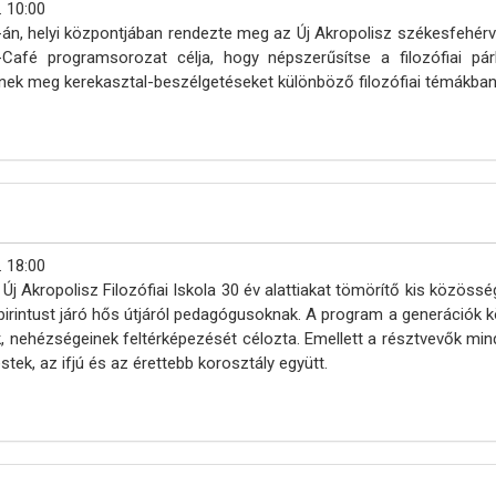
. 10:00
án, helyi központjában rendezte meg az Új Akropolisz székesfehérvá
lo-Café programsorozat célja, hogy népszerűsítse a filozófiai pá
nek meg kerekasztal-beszélgetéseket különböző filozófiai témákban
. 18:00
z Új Akropolisz Filozófiai Iskola 30 év alattiakat tömörítő kis közö
abirintust járó hős útjáról pedagógusoknak. A program a generációk k
ek, nehézségeinek feltérképezését célozta. Emellett a résztvevők mi
tek, az ifjú és az érettebb korosztály együtt.