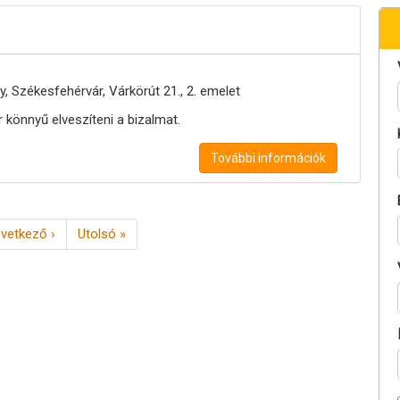
, Székesfehérvár, Várkörút 21., 2. emelet
 könnyű elveszíteni a bizalmat.
További információk
vetkező
vetkező ›
Utolsó
Utolsó »
dal
oldal