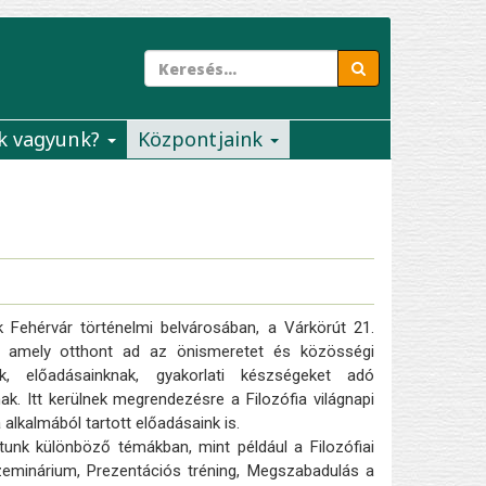
k vagyunk?
Központjaink
 Fehérvár történelmi belvárosában, a Várkörút 21.
ly, amely otthont ad az önismeretet és közösségi
k, előadásainknak, gyakorlati készségeket adó
. Itt kerülnek megrendezésre a Filozófia világnapi
lkalmából tartott előadásaink is.
unk különböző témákban, mint például a Filozófiai
zeminárium, Prezentációs tréning, Megszabadulás a