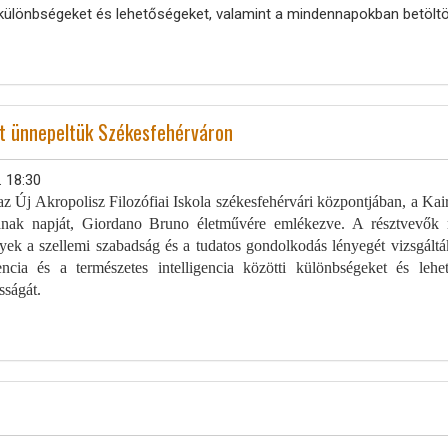
ti különbségeket és lehetőségeket, valamint a mindennapokban betöltö
át ünnepeltük Székesfehérváron
. 18:30
az Új Akropolisz Filozófiai Iskola székesfehérvári központjában, a K
ának napját, Giordano Bruno életművére emlékezve. A résztvevők 
lyek a szellemi szabadság és a tudatos gondolkodás lényegét vizsgáltá
gencia és a természetes intelligencia közötti különbségeket és leh
sságát.