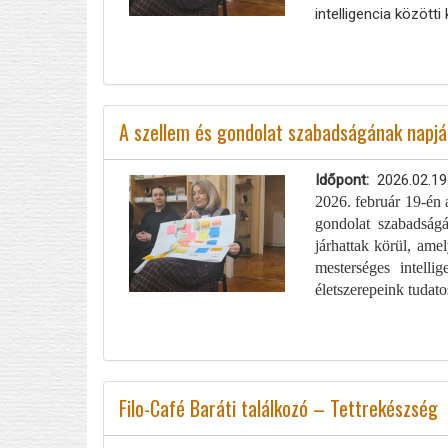
intelligencia közöt
A szellem és gondolat szabadságának napj
Időpont
2026.02.19
2026. február 19-én 
gondolat szabadság
járhattak körül, ame
mesterséges intelli
életszerepeink tudato
Filo-Café Baráti találkozó – Tettrekészség