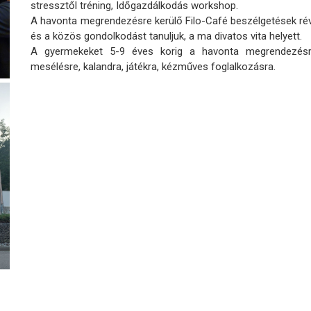
stressztől tréning, Időgazdálkodás workshop.
A havonta megrendezésre kerülő Filo-Café beszélgetések rév
és a közös gondolkodást tanuljuk, a ma divatos vita helyett.
A gyermekeket 5-9 éves korig a havonta megrendezésr
mesélésre, kalandra, játékra, kézműves foglalkozásra.