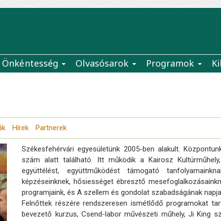
Önkéntesség
Olvasósarok
Programok
Ki
ák
Hírek
Partnerek
Székesfehérvári egyesületünk 2005-ben alakult. Központunk
szám alatt található. Itt működik a Kairosz Kultúrműhe
együttélést, együttműködést támogató tanfolyamainkna
képzéseinknek, hősiességet ébresztő mesefoglalkozásainknak
programjaink, és A szellem és gondolat szabadságának napja a
Felnőttek részére rendszeresen ismétlődő programokat tart
bevezető kurzus, Csend-labor művészeti műhely, Ji King s