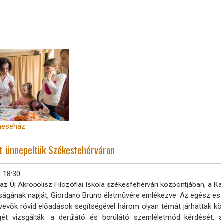
meseház
át ünnepeltük Székesfehérváron
. 18:30
 az Új Akropolisz Filozófiai Iskola székesfehérvári központjában, a
ágának napját, Giordano Bruno életművére emlékezve. Az egész est
tvevők rövid előadások segítségével három olyan témát járhattak k
ét vizsgálták: a derűlátó és borúlátó szemléletmód kérdését, 