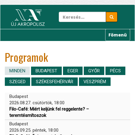
Ugrás
a
tartalomra
Főmenü
Programok
MINDEN
BUDAPEST
EGER
GYŐR
PÉCS
SZEGED
SZÉKESFEHÉRVÁR
VESZPRÉM
Budapest
2026.08.27. csütörtök, 18:00
Filo-Café: Miért keljünk fel reggelente? –
teremtésmítoszok
Budapest
2026.09.25. péntek, 18:00