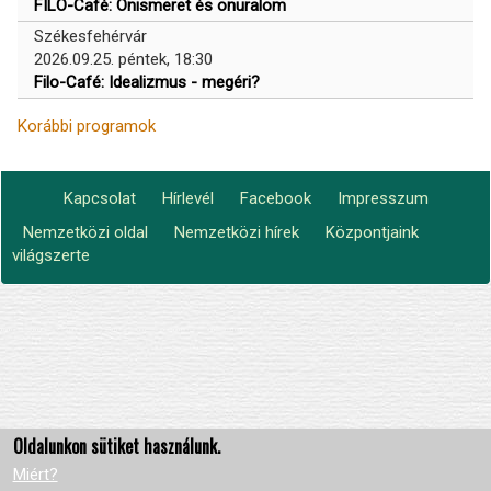
FILO-Café: Önismeret és önuralom
Székesfehérvár
2026.09.25. péntek, 18:30
Filo-Café: Idealizmus - megéri?
Korábbi programok
Kapcsolat
Hírlevél
Facebook
Impresszum
Footer
Nemzetközi oldal
Nemzetközi hírek
Központjaink
Lábléc2
menu
világszerte
Oldalunkon sütiket használunk.
Miért?