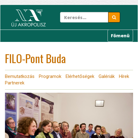
Ugrás
a
tartalomra
Főmenü
FILO-Pont Buda
Bemutatkozás
Programok
Elérhetőségek
Galériák
Hírek
Partnerek