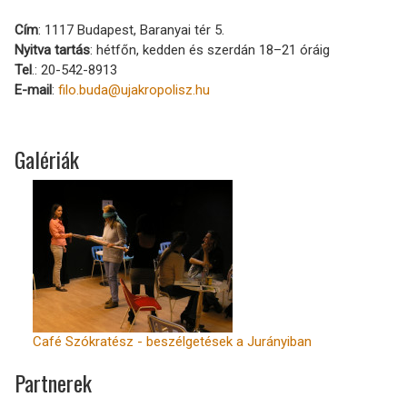
Cím
: 1117 Budapest, Baranyai tér 5.
Nyitva tartás
: hétfőn, kedden és szerdán 18–21 óráig
Tel
.: 20-542-8913
E-mail
:
filo.buda@ujakropolisz.hu
Galériák
Café Szókratész - beszélgetések a Jurányiban
Partnerek