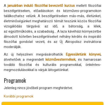
A
januárban induló filozófiai bevezető kurzus
mellett filozófiai
beszélgetéseken, előadásokon és kézműves-programokon
találkozhatsz velünk. A beszélgetéseken más-más, életünket,
életminőségünket meghatározó témát teszünk közös filozófiai
vizsgálódás tárgyává: az idő, a bátorság, a lélek,
az együttműködés, a szabadság... A laza kávéházi környezetbe
álmodott kötetlen beszélgetéseket néhány kérdés és inspiráló
filozófiai gondolat vezeti, és az Új Akropolisz instruktorai
moderálják.
Az új helyszínen megvásárolhatók
Egyesületünk könyvei
,
átvehetőek a megrendelt
kézművestermékek
, és hamarosan
további filozófiai és kulturális programokkal, önkéntes-
megmozdulásokkal is várjuk látogatóinkat.
Programok
Jelenleg nincs jövőbeli program meghirdetve.
Korábbi programok